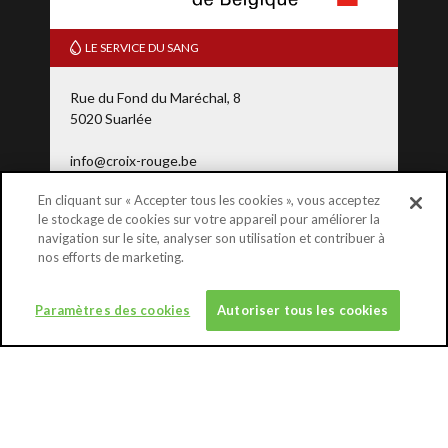
LE SERVICE DU SANG
Rue du Fond du Maréchal, 8
5020 Suarlée
info@croix-rouge.be
En cliquant sur « Accepter tous les cookies », vous acceptez
le stockage de cookies sur votre appareil pour améliorer la
0800 92 245
(N° gratuit)
navigation sur le site, analyser son utilisation et contribuer à
nos efforts de marketing.
DONNER
Paramètres des cookies
Autoriser tous les cookies
QUI PEUT DONNER
A PROPOS
EN SAVOIR PLUS SUR LE SANG